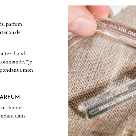
e du parfum
rter ou de
outez dans la
e commande, "Je
respondant à mon
 PARFUM
e choix et
pondant dans