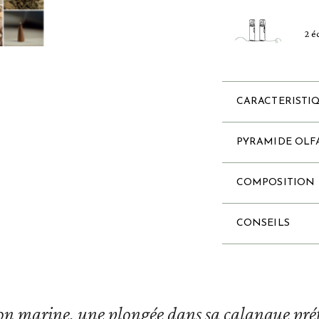
2 é
CARACTERISTI
PYRAMIDE OLF
COMPOSITION
CONSEILS
on marine, une plongée dans sa calanque préfé