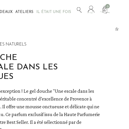
Mon
0
ADEAUX
ATELIERS
IL ÉTAIT UNE FOIS
compte
fr
en
DES NATURELS
UCHE
ALE DANS LES
UES
exception ! Le gel douche "Une escale dans les
éritable concentré d’excellence de Provence à
e. Il offre une mousse onctueuse et délicate qui ne
u. Ce parfum exclusif issu de la Haute Parfumerie
re Best Seller. Il a été sélectionné par de