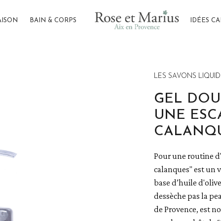
AISON
BAIN & CORPS
IDÉES C
ouche - Une escale dans les calanques
LES SAVONS LIQUI
GEL DO
UNE ESC
CALANQ
Pour une routine d'
calanques" est un v
base d’huile d'oliv
dessèche pas la pea
de Provence, est not