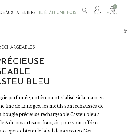
Mon
0
ADEAUX
ATELIERS
IL ÉTAIT UNE FOIS
compte
fr
en
 RECHARGEABLES
PRÉCIEUSE
GEABLE
ASTEU BLEU
gie parfumée, entièrement réalisée à la main en
ne fine de Limoges, les motifs sont rehaussés de
La bougie précieuse rechargeable Casteu bleu a
 de 6 de nos artisans français pour vous offrir ce
nce qui a obtenu le label des artisans d'Art.