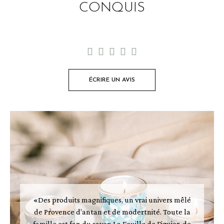
CONQUIS





ÉCRIRE UN AVIS
«Des produits magnifiques, un vrai univers mêlé
de Provence d’antan et de modertnité. Toute la