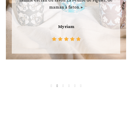
famille est fan du savon La Feuille de Figuier, de
maman à fiston.»
Myriam