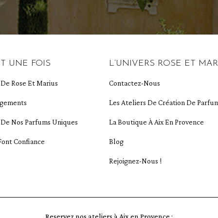
IT UNE FOIS
L’UNIVERS ROSE ET MAR
e De Rose Et Marius
Contactez-Nous
agements
Les Ateliers De Création De Parfu
e De Nos Parfums Uniques
La Boutique À Aix En Provence
Font Confiance
Blog
Rejoignez-Nous !
Reservez nos ateliers à Aix en Provence :