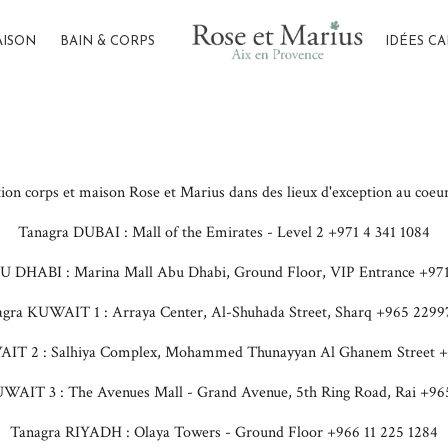
AISON
BAIN & CORPS
IDÉES C
tion corps et maison Rose et Marius dans des lieux d'exception au coe
Tanagra DUBAI : Mall of the Emirates - Level 2 +971 4 341 1084
U DHABI : Marina Mall Abu Dhabi, Ground Floor, VIP Entrance +971
gra KUWAIT 1 : Arraya Center, Al-Shuhada Street, Sharq +965 229
IT 2 : Salhiya Complex, Mohammed Thunayyan Al Ghanem Street 
WAIT 3 : The Avenues Mall - Grand Avenue, 5th Ring Road, Rai +9
Tanagra RIYADH : Olaya Towers - Ground Floor +966 11 225 1284