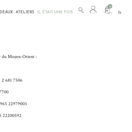
Mon
0
fr
ADEAUX
ATELIERS
IL ÉTAIT UNE FOIS
compte
en
ur du Moyen-Orient :
 2 681 7506
97700
+965 22979003
65 22200592