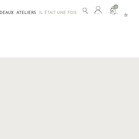
Mon
0
ADEAUX
ATELIERS
IL ÉTAIT UNE FOIS
compte
fr
en