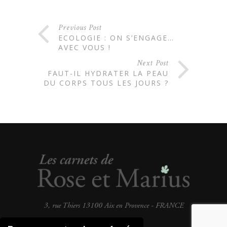
Previous Post
ECOLOGIE : ON S’ENGAGE…
AVEC VOUS !
Next Post
FAUT-IL HYDRATER LA PEAU
DU CORPS TOUS LES JOURS ?
3, rue Thiers 13100 Aix en Provence - FRANCE