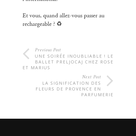
Et vous, quand allez-vous passer au
rechargeable ? ♻️
Previous Post
UNE SOIRÉE INOUBLIABLE ! LE
BALLET PRELJOCAJ CHEZ ROSE
ET MARIUS
Next Post
LA SIGNIFICATION DES
FLEURS DE PROVENCE EN
PARFUMERIE