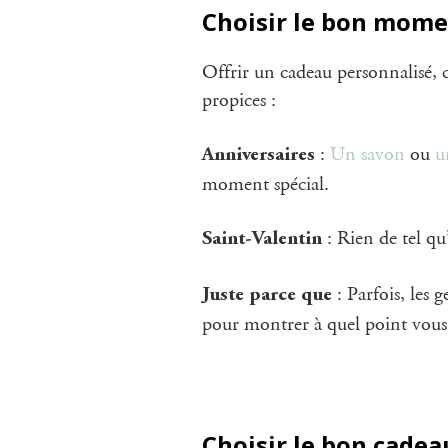
Choisir le bon mom
Offrir un cadeau personnalisé, 
propices :
:
Un savon
ou
u
Anniversaires
moment spécial.
: Rien de tel q
Saint-Valentin
: Parfois, les 
Juste parce que
pour montrer à quel point vous 
Choisir le bon cadea