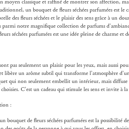
 un moyen classique et raffiné de montrer son affection, ma
traditionnel, un bouquet de fleurs séchées parfumées est le 
elle des fleurs séchées et le plaisir des sens grâce à un do
ns parmi notre magnifique collection de parfums d’ambian
eurs séchées parfumées est une idée pleine de charme et de
sont pas seulement un plaisir pour les yeux, mais aussi pour
t libère un arôme subtil qui transforme l’atmosphère d’une
uet qui non seulement embellit un intérieur, mais diffus
 choisies. C’est un cadeau qui stimule les sens et invite à la
tion :
r un bouquet de fleurs séchées parfumées est la possibilité 
on des goûts de la personne à qui vous les offrez, en choisis