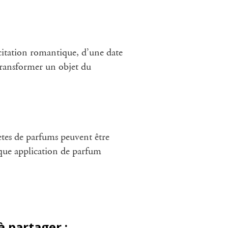
 citation romantique, d’une date
 transformer un objet du
ètes de parfums peuvent être
aque application de parfum
à partager
: